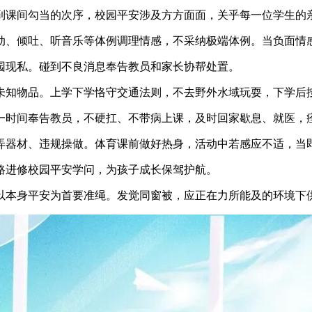
课间勾当的次序，校园平安涉及方方面面，关乎每一位学生的
、倾吐、听音乐等体例调理情感，不采纳极端体例。当负面情感
现私。碰到不良消息奉告教员和家长协帮处置。
知物品。上学下学恪守交通法则，不去野外水域玩耍，下学后
时间奉告教员，不硬扛、不带病上课，及时回家歇息、就医，
器材、违规操做。体育课前做好热身，活动中若感应不适，当
路进修校园平安学问，为孩子成长保驾护航。
本身平安为首要准绳。发觉同窗被，应正在力所能及的环境下