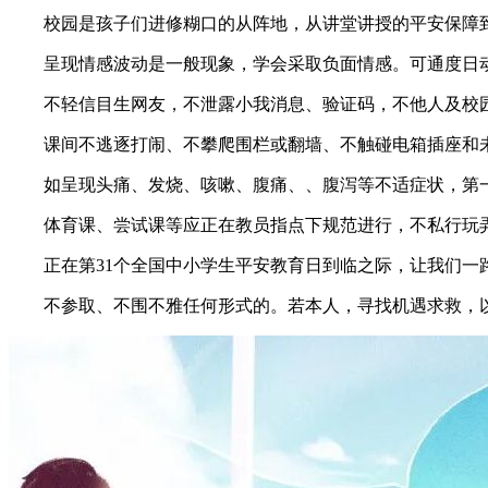
校园是孩子们进修糊口的从阵地，从讲堂讲授的平安保障到
呈现情感波动是一般现象，学会采取负面情感。可通度日动
不轻信目生网友，不泄露小我消息、验证码，不他人及校园
课间不逃逐打闹、不攀爬围栏或翻墙、不触碰电箱插座和未
如呈现头痛、发烧、咳嗽、腹痛、、腹泻等不适症状，第一
体育课、尝试课等应正在教员指点下规范进行，不私行玩弄
正在第31个全国中小学生平安教育日到临之际，让我们一
不参取、不围不雅任何形式的。若本人，寻找机遇求救，以