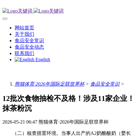
网站首页
关于我们
食品安全常识
食品安全动态
联系我们
English
熊猫体育·2026年国际足联世界杯
>
食品安全常识
>
12批次食物抽检不及格！涉及11家企业！
抹茶粉沉
2026-05-21 06:47
熊猫体育·2026年国际足联世界杯
（二）核查措置环境。当事人出产的A2奶酪酸奶（婴长