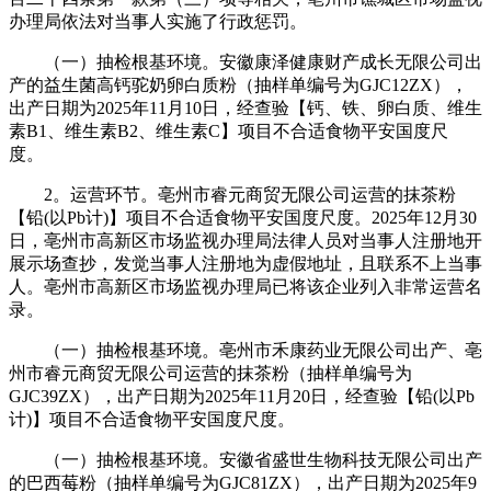
办理局依法对当事人实施了行政惩罚。
（一）抽检根基环境。安徽康泽健康财产成长无限公司出
产的益生菌高钙驼奶卵白质粉（抽样单编号为GJC12ZX），
出产日期为2025年11月10日，经查验【钙、铁、卵白质、维生
素B1、维生素B2、维生素C】项目不合适食物平安国度尺
度。
2。运营环节。亳州市睿元商贸无限公司运营的抹茶粉
【铅(以Pb计)】项目不合适食物平安国度尺度。2025年12月30
日，亳州市高新区市场监视办理局法律人员对当事人注册地开
展示场查抄，发觉当事人注册地为虚假地址，且联系不上当事
人。亳州市高新区市场监视办理局已将该企业列入非常运营名
录。
（一）抽检根基环境。亳州市禾康药业无限公司出产、亳
州市睿元商贸无限公司运营的抹茶粉（抽样单编号为
GJC39ZX），出产日期为2025年11月20日，经查验【铅(以Pb
计)】项目不合适食物平安国度尺度。
（一）抽检根基环境。安徽省盛世生物科技无限公司出产
的巴西莓粉（抽样单编号为GJC81ZX），出产日期为2025年9